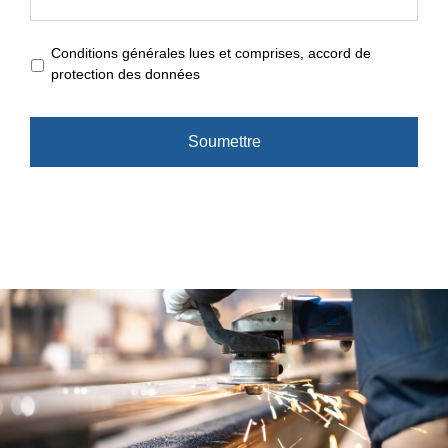
Conditions
Conditions générales lues et comprises, accord de
générales
protection des données
lues
et
comprises,
accord
de
protection
des
données
*